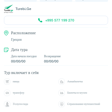
Turebi.Ge
+995 577 199 270
Расположение
Греция
Дата тура
Дата начала поездки
Возвращение
00/00/00
00/00/00
Тур включает в себя
пища
Авиабилеты
трансфер
Билеты в музеи
Услуги гида
Страхование путешествий