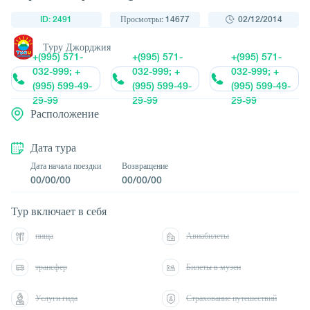
ID: 2491
Просмотры: 14677
02/12/2014
Туру Джорджия
+(995) 571-
+(995) 571-
+(995) 571-
032-999; +
032-999; +
032-999; +
(995) 599-49-
(995) 599-49-
(995) 599-49-
29-99
29-99
29-99
Расположение
Дата тура
Дата начала поездки
Возвращение
00/00/00
00/00/00
Тур включает в себя
пища
Авиабилеты
трансфер
Билеты в музеи
Услуги гида
Страхование путешествий