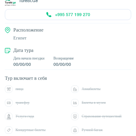
Turebi.Ge
+995 577 199 270
Расположение
Египет
Дата тура
Дата начала поездки
Возвращение
00/00/00
00/00/00
Тур включает в себя
пища
Авиабилеты
трансфер
Билеты в музеи
Услуги гида
Страхование путешествий
Концертные билеты
Ручной багаж