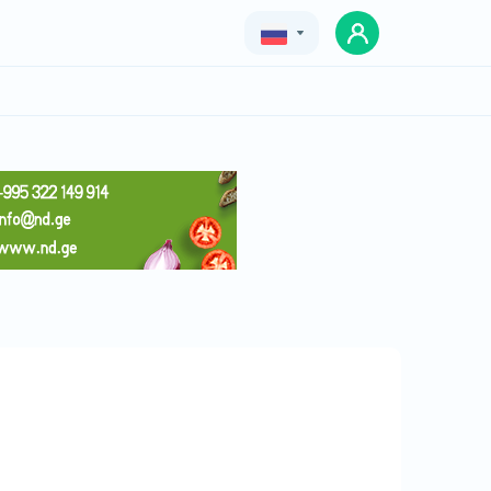
Geo
Eng
Rus