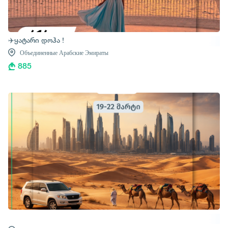
✈️ყატარი დოჰა !
Объединенные Арабские Эмираты
885