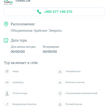
Turebi.Ge
+995 577 199 270
Расположение
Объединенные Арабские Эмираты
Дата тура
Дата начала поездки
Возвращение
00/00/00
00/00/00
Тур включает в себя
пища
Авиабилеты
трансфер
Билеты в музеи
Услуги гида
Страхование путешествий
Концертные билеты
Ручной багаж