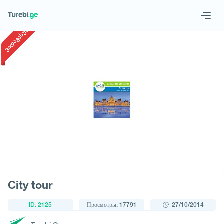
1
/
1
ვადაგასული
Geo
Eng
Запросить тур
City tour
ID: 2125
Просмотры: 17791
27/10/2014