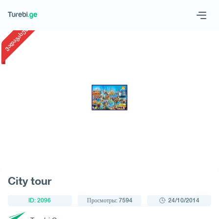
1
/
1
ვადაგასული
Geo
Eng
Запросить тур
City tour
ID: 2096
Просмотры: 7594
24/10/2014