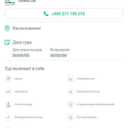
Turebi.Ge
+995 577 199 270
Расположение
Дата тура
Дата начала поездки
Возвращение
00/00/00
00/00/00
Тур включает в себя
пища
Авиабилеты
трансфер
Билеты в музеи
Услуги гида
Страхование путешествий
Концертные билеты
Ручной багаж