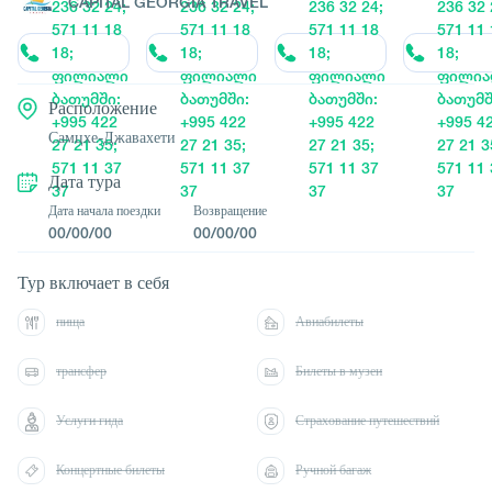
CAPITAL GEORGIA TRAVEL
236 32 24;
236 32 24;
236 32 24;
236 32 
571 11 18
571 11 18
571 11 18
571 11 
18;
18;
18;
18;
ფილიალი
ფილიალი
ფილიალი
ფილია
ბათუმში:
ბათუმში:
ბათუმში:
ბათუმშ
Расположение
+995 422
+995 422
+995 422
+995 4
Самцхе-Джавахети
27 21 35;
27 21 35;
27 21 35;
27 21 3
571 11 37
571 11 37
571 11 37
571 11 
Дата тура
37
37
37
37
Дата начала поездки
Возвращение
00/00/00
00/00/00
Тур включает в себя
пища
Авиабилеты
трансфер
Билеты в музеи
Услуги гида
Страхование путешествий
Концертные билеты
Ручной багаж