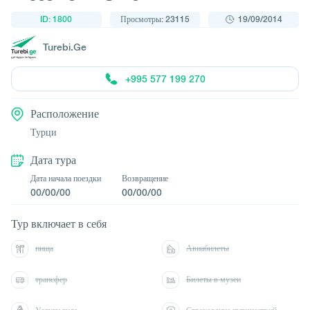
ID: 1800
Просмотры: 23115
19/09/2014
Turebi.Ge
+995 577 199 270
Расположение
Турци
Дата тура
Дата начала поездки
Возвращение
00/00/00
00/00/00
Тур включает в себя
пища
Авиабилеты
трансфер
Билеты в музеи