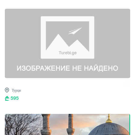
Турци
595