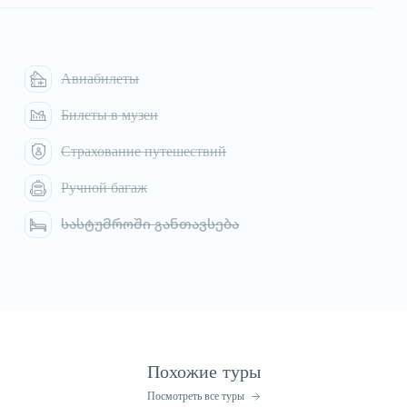
Авиабилеты
Билеты в музеи
Страхование путешествий
Ручной багаж
სასტუმროში განთავსება
Похожие туры
Посмотреть все туры