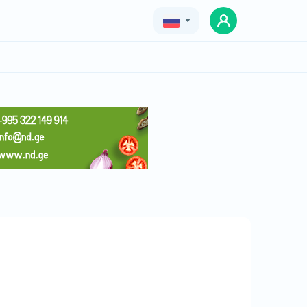
Geo
Eng
Rus