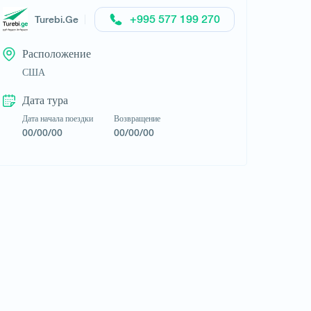
+995 577 199 270
Turebi.Ge
Расположение
США
Дата тура
Дата начала поездки
Возвращение
00/00/00
00/00/00
Запросить тур