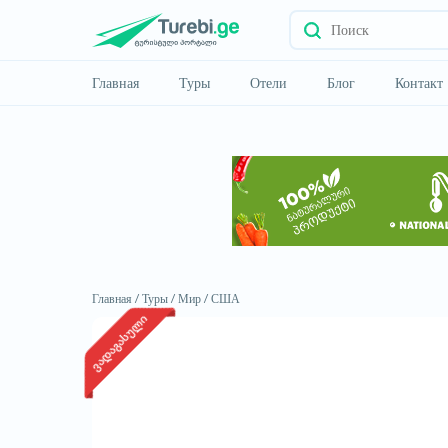
Главная
Туры
Отели
Блог
Контакт
Главная /
Туры /
Мир /
США
ვადაგასული