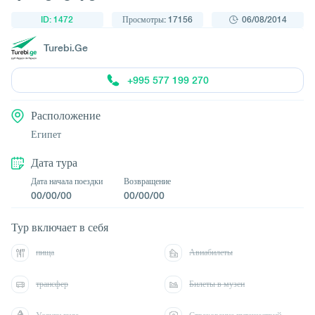
ID: 1472
Просмотры: 17156
06/08/2014
Turebi.Ge
+995 577 199 270
Расположение
Египет
Дата тура
Дата начала поездки
Возвращение
00/00/00
00/00/00
Тур включает в себя
пища
Авиабилеты
трансфер
Билеты в музеи