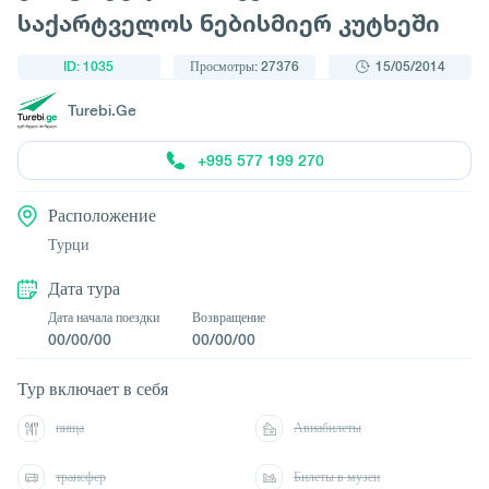
საქარტველოს ნებისმიერ კუტხეში
ID: 1035
Просмотры: 27376
15/05/2014
Turebi.Ge
+995 577 199 270
Расположение
Турци
Дата тура
Дата начала поездки
Возвращение
00/00/00
00/00/00
Тур включает в себя
пища
Авиабилеты
трансфер
Билеты в музеи