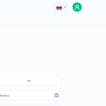
Geo
Eng
Rus
Квемо Картли
Рустави
Гардабани