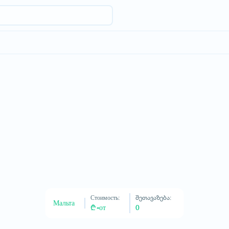
Возраст 18+ Год
Дети
Возраст 0-18 Год
Запросить отель
Стоимость:
შეთავაზება:
Мальта
₾ -от
0