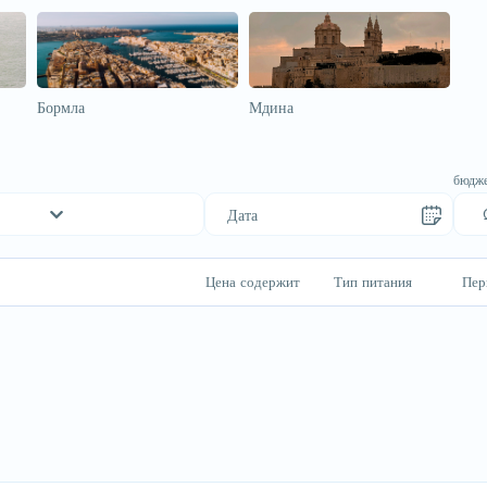
Бормла
Мдина
бюдж
Цена содержит
Тип питания
Пер