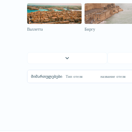
Валлетта
Биргу
Moldova
Биргу
Австралия
Бормла
მიმართულებები
Тип отеля
название отеля
Австрия
Валлетта
Азербайджан
Мдина
Англия
Рабат
Аргентина
Армения
Багамы
Беларусь