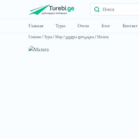
Главная
Туры
Отели
Блог
Контакт
Главная /
Туры /
Мир /
ყველა ლოკაცია /
Мальта