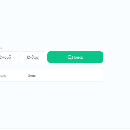
ет
Поиск
иод
Цена