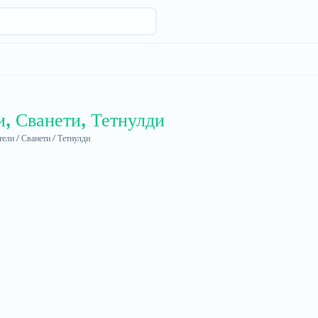
и, Сванети, Тетнулди
ели /
Сванети /
Тетнулди