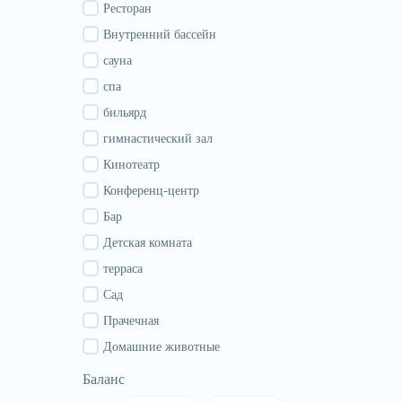
Гурия
Ресторан
Самегрело
Внутренний бассейн
Сванети
сауна
Рача
спа
Аджария
бильярд
Абхазия
гимнастический зал
Кинотеатр
Конференц-центр
Бар
Детская комната
терраса
Сад
Прачечная
Домашние животные
Баланс