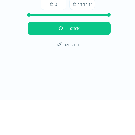
Поиск
очистить
Туры
Отели
Автомобили
Блог
Контакт
Правила сайт
© All rights reserved 2026 - დამზადებულია
-ის 