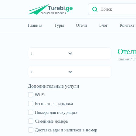
Главная
Туры
Отели
Блог
Контакт
Отел
Главная /
От
Отели 5 *
Отели 4 *
Отели 3 *
Квемо Картли
Дополнительные услуги
хостелы
Кахетия
Семейные отели
Wi-Fi
Тбилиси
апартаменты
Бесплатная парковка
Мцхета-Мтианети
Коттеджи
Номера для некурящих
Шида Картли
Самцхе-Джавахети
Семейные номера
Имеретия
Доставка еды и напитков в номер