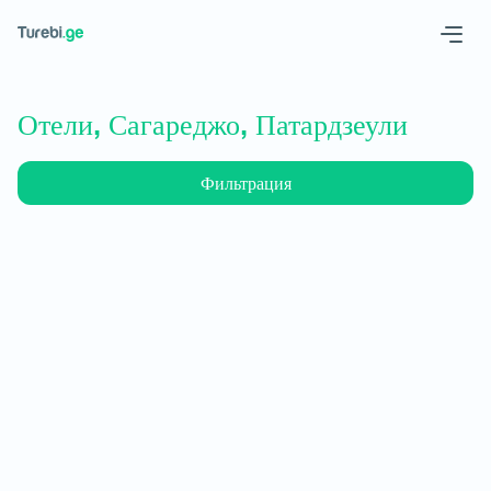
Geo
Eng
Отели, Сагареджо, Патардзеули
Фильтрация