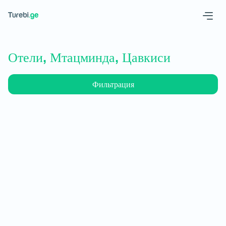
Geo
Eng
Отели, Мтацминда, Цавкиси
Фильтрация