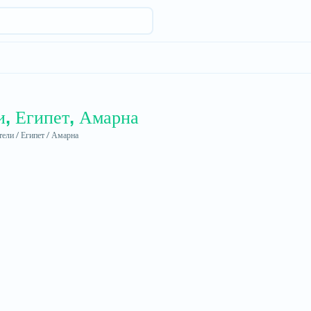
и, Египет, Амарна
ели /
Египет /
Амарна