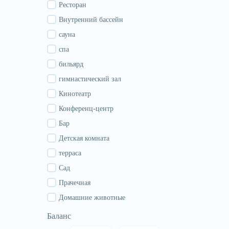
Гурия
Ресторан
Самегрело
Внутренний бассейн
Сванети
сауна
Рача
спа
Аджария
бильярд
Абхазия
гимнастический зал
Кинотеатр
Конференц-центр
Бар
Детская комната
терраса
Сад
Прачечная
Домашние животные
Баланс