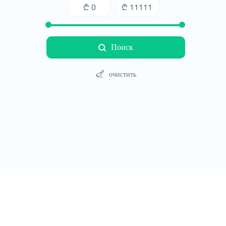
Поиск
очистить
Туры
Отели
Автомобили
Блог
Контакт
Правила сайт
© All rights reserved 2026 - დამზადებულია
-ის 