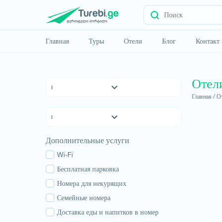
Главная
Туры
Отели
Блог
Контакт
Отел
Главная /
От
Отели 5 *
Отели 4 *
Отели 3 *
Квемо Картли
Дополнительные услуги
хостелы
Кахетия
Семейные отели
Wi-Fi
Тбилиси
апартаменты
Бесплатная парковка
Мцхета-Мтианети
Коттеджи
Номера для некурящих
Шида Картли
Самцхе-Джавахети
Семейные номера
Имеретия
Доставка еды и напитков в номер