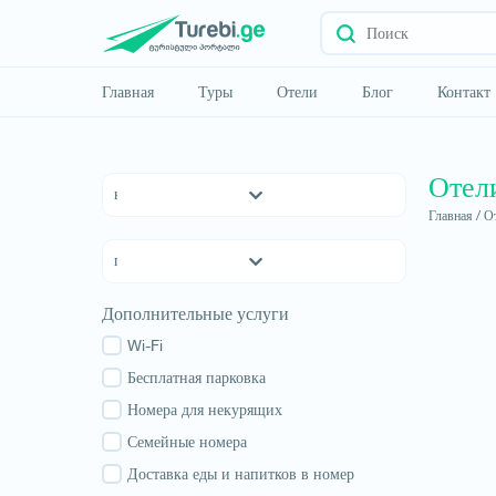
Главная
Туры
Отели
Блог
Контакт
Отел
Главная /
От
Отели 5 *
Отели 4 *
Отели 3 *
Квемо Картли
Дополнительные услуги
хостелы
Кахетия
Семейные отели
Wi-Fi
Тбилиси
апартаменты
Бесплатная парковка
Мцхета-Мтианети
Коттеджи
Номера для некурящих
Шида Картли
Самцхе-Джавахети
Семейные номера
Имеретия
Доставка еды и напитков в номер