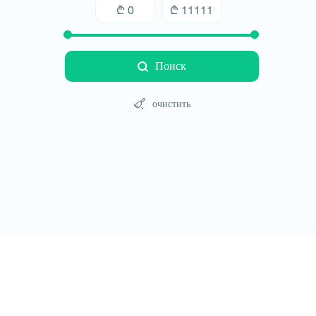
Поиск
очистить
Туры
Отели
Автомобили
Блог
Контакт
Правила сайт
© All rights reserved 2026 - დამზადებულია
-ის 