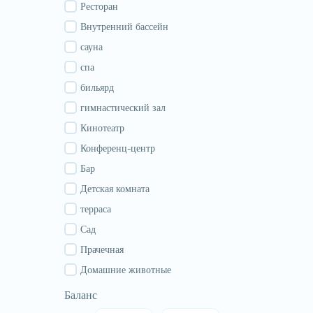
Гурия
Ресторан
Самегрело
Внутренний бассейн
Сванети
сауна
Рача
спа
Аджария
бильярд
Абхазия
гимнастический зал
Кинотеатр
Конференц-центр
Бар
Детская комната
терраса
Сад
Прачечная
Домашние животные
Баланс