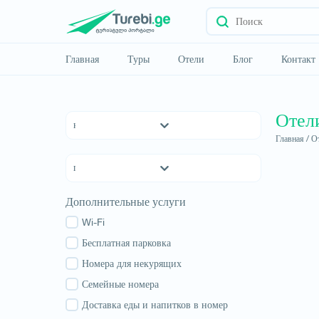
Главная
Туры
Отели
Блог
Контакт
Отел
Главная /
От
Отели 5 *
Отели 4 *
Отели 3 *
Квемо Картли
Дополнительные услуги
хостелы
Кахетия
Семейные отели
Wi-Fi
Тбилиси
апартаменты
Бесплатная парковка
Мцхета-Мтианети
Коттеджи
Номера для некурящих
Шида Картли
Самцхе-Джавахети
Семейные номера
Имеретия
Доставка еды и напитков в номер