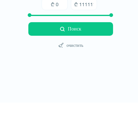
Поиск
очистить
Туры
Отели
Автомобили
Блог
Контакт
Правила сайт
© All rights reserved 2026 - დამზადებულია
-ის 