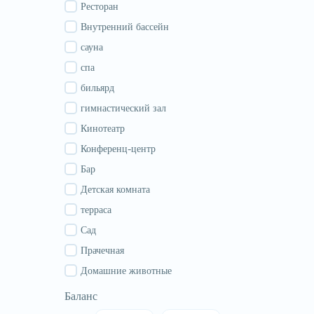
Гурия
Ресторан
Самегрело
Внутренний бассейн
Сванети
сауна
Рача
спа
Аджария
бильярд
Абхазия
гимнастический зал
Кинотеатр
Конференц-центр
Бар
Детская комната
терраса
Сад
Прачечная
Домашние животные
Баланс