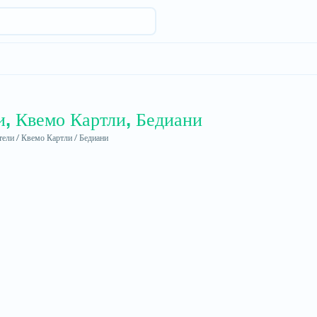
и, Квемо Картли, Бедиани
ели /
Квемо Картли /
Бедиани