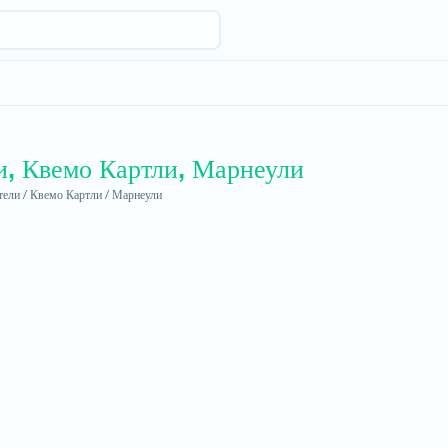
и, Квемо Картли, Марнеули
ели /
Квемо Картли /
Марнеули