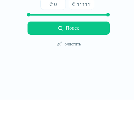
Поиск
очистить
Туры
Отели
Автомобили
Блог
Контакт
Правила сайт
© All rights reserved 2026 - დამზადებულია
-ის 