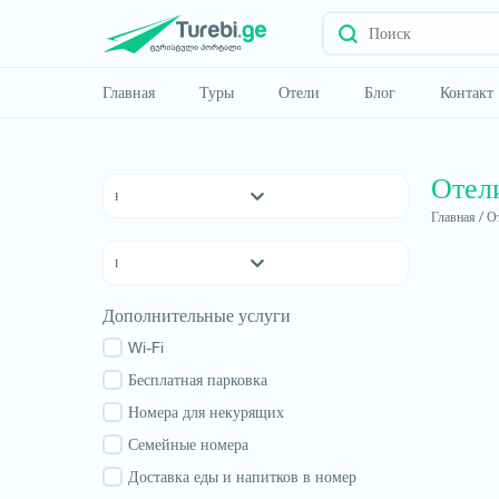
Главная
Туры
Отели
Блог
Контакт
Отел
Главная /
От
Отели 5 *
Отели 4 *
Отели 3 *
Квемо Картли
Дополнительные услуги
хостелы
Кахетия
Семейные отели
Wi-Fi
Тбилиси
апартаменты
Бесплатная парковка
Мцхета-Мтианети
Коттеджи
Номера для некурящих
Шида Картли
Самцхе-Джавахети
Семейные номера
Имеретия
Доставка еды и напитков в номер