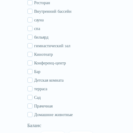
Гурия
Ресторан
Самегрело
Внутренний бассейн
Сванети
сауна
Рача
спа
Аджария
бильярд
Абхазия
гимнастический зал
Кинотеатр
Конференц-центр
Бар
Детская комната
терраса
Сад
Прачечная
Домашние животные
Баланс