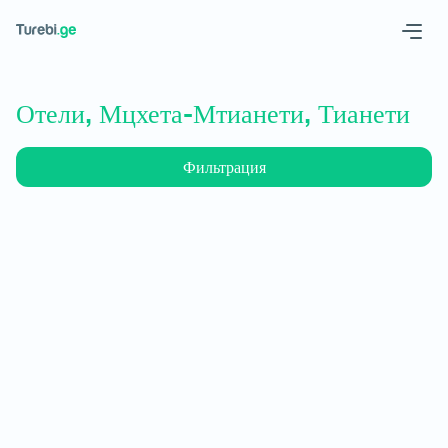
Geo
Eng
Отели, Мцхета-Мтианети, Тианети
Фильтрация