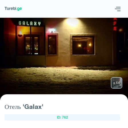
Geo
Eng
Запросить отель
Отель 'Galax'
ID: 762