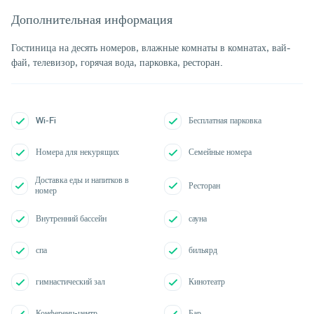
Дополнительная информация
Гостиница на десять номеров, влажные комнаты в комнатах, вай-
фай, телевизор, горячая вода, парковка, ресторан.
Wi-Fi
Бесплатная парковка
Номера для некурящих
Семейные номера
Доставка еды и напитков в
Ресторан
номер
Внутренний бассейн
сауна
спа
бильярд
гимнастический зал
Кинотеатр
Конференц-центр
Бар