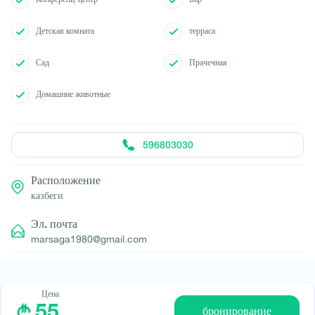
Детская комната
терраса
Сад
Прачечная
Домашние животные
596803030
Расположение
казбеги
Эл. почта
marsaga1980@gmail.com
Цена
55
бронирование
© All rights reserved 2026 - დამზადებულია