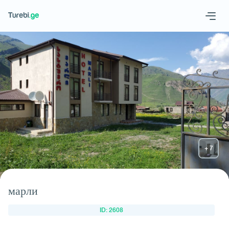
Geo
Eng
Запросить отель
марли
ID: 2608