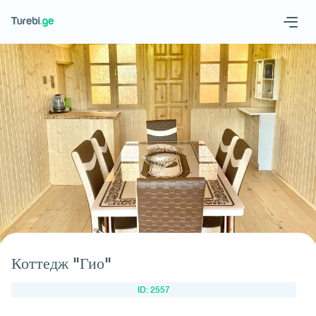
Geo
Eng
Запросить отель
Коттедж "Гио"
ID: 2557