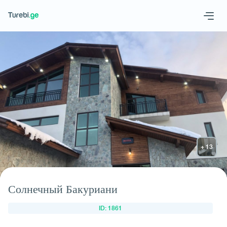
Geo
Eng
Запросить отель
Солнечный Бакуриани
ID: 1861