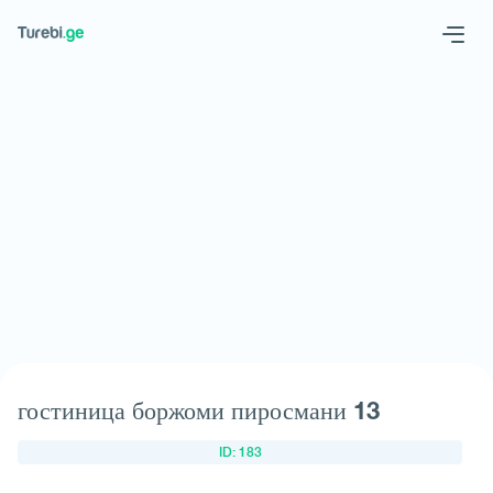
Geo
Eng
Запросить отель
гостиница боржоми пиросмани 13
ID: 183