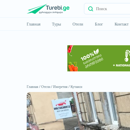
Главная
Туры
Отели
Блог
Контакт
Главная /
Отели /
Имеретия /
Кутаиси