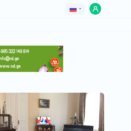
Geo
Eng
Rus
назими
Цена