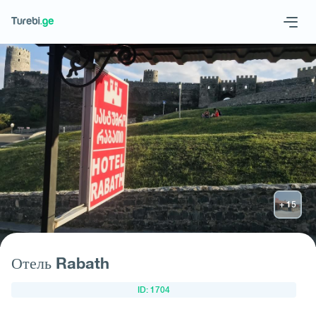
Geo
Eng
Запросить отель
Отель Rabath
ID: 1704