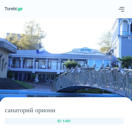
Geo
Eng
Запросить отель
санаторий ориони
ID: 1481