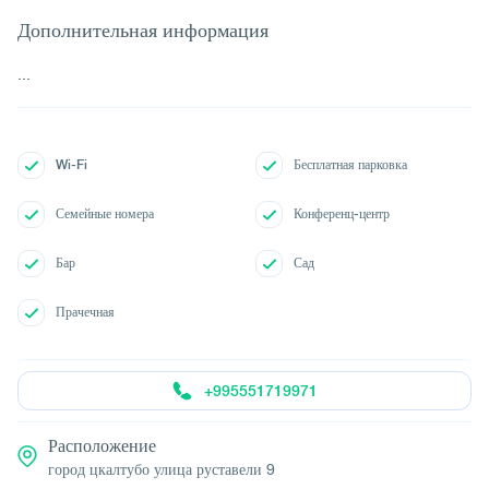
Дополнительная информация
...
Wi-Fi
Бесплатная парковка
Семейные номера
Конференц-центр
Бар
Сад
Прачечная
+995551719971
Расположение
город цкалтубо улица руставели 9