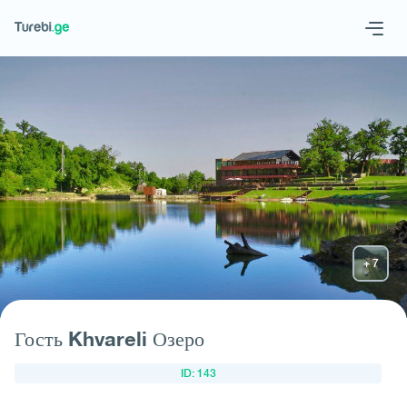
Geo
Eng
Запросить отель
Гость Khvareli Озеро
ID: 143