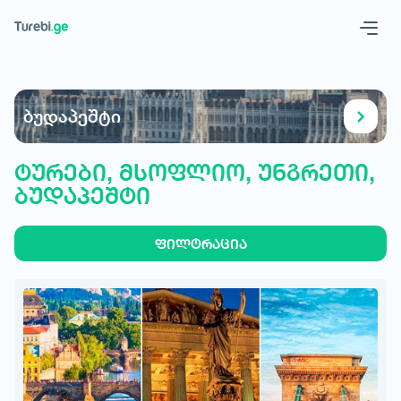
Geo
Eng
ბუდაპეშტი
ტურები, მსოფლიო, უნგრეთი,
ბუდაპეშტი
ფილტრაცია